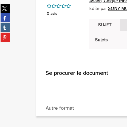
Asaph, Caique Ribe
/5
Partager
Edité par
SONY MUS
sur
0
avis
Partager
twitter
sur
SUJET
(Nouvelle
Partager
facebook
fenêtre)
sur
(Nouvelle
Partager
tumblr
Sujets
fenêtre)
sur
(Nouvelle
pinterest
fenêtre)
(Nouvelle
fenêtre)
Se procurer le document
Autre format