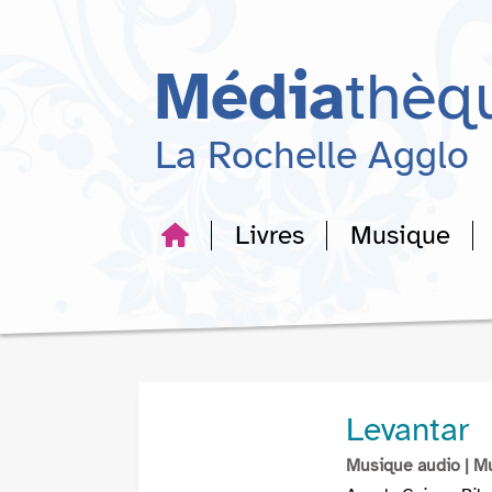
Aller
Aller
Aller
au
au
à
menu
contenu
la
Média
thèq
recherche
La Rochelle Agglo
Livres
Musique
Levantar
Musique audio
| M