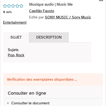
per
Musique audio
| Music Me
En
/5
(Nou
par
Capitão Fausto
0
avis
fenê
mai
Edité par
SONY MUSIC / Sony Music
Entertainment
SUJET
DESCRIPTION
Sujets
Pop, Rock
Vérification des exemplaires disponibles ...
Consulter en ligne
Consulter le document