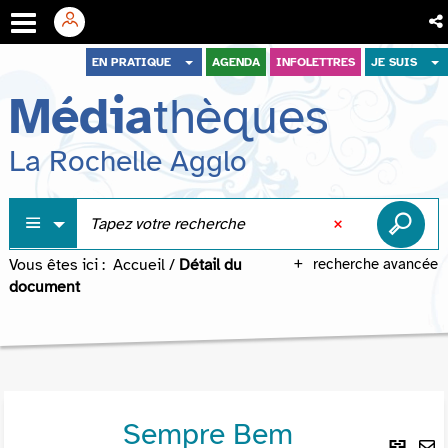
Aller
Aller
Aller
EN PRATIQUE
AGENDA
INFOLETTRES
JE SUIS
au
au
à
Média
thèques
menu
contenu
la
recherche
La Rochelle Agglo
Vous êtes ici :
Accueil
/
Détail du
recherche avancée
document
Sempre Bem
Lie