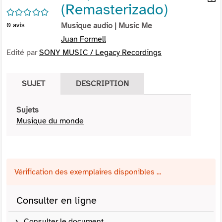
(Remasterizado)
per
En
/5
(Nou
par
0
avis
Musique audio
| Music Me
fenê
mai
Juan Formell
Edité par
SONY MUSIC / Legacy Recordings
SUJET
DESCRIPTION
Sujets
Musique du monde
Vérification des exemplaires disponibles ...
Consulter en ligne
Consulter le document