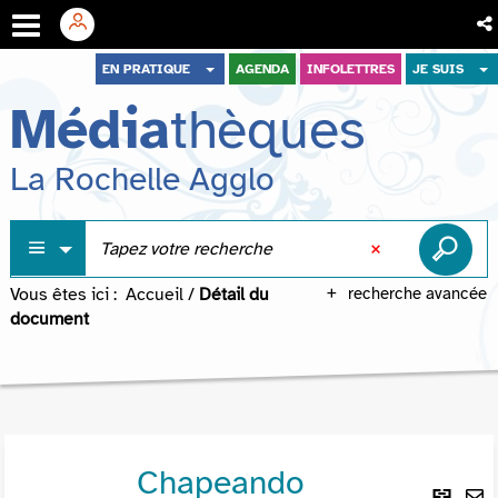
Aller
Aller
Aller
EN PRATIQUE
AGENDA
INFOLETTRES
JE SUIS
au
au
à
Média
thèques
menu
contenu
la
recherche
La Rochelle Agglo
Vous êtes ici :
Accueil
/
Détail du
recherche avancée
document
Chapeando
Lie