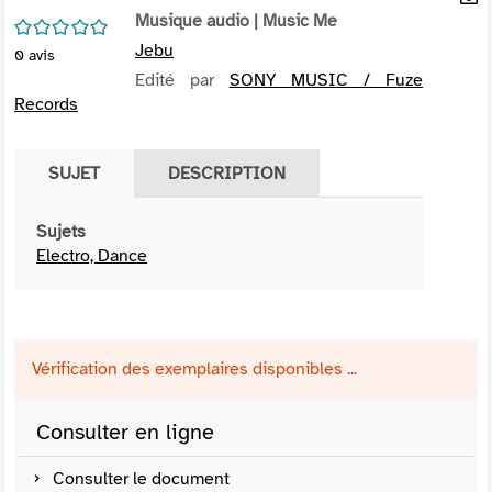
per
Musique audio
| Music Me
En
/5
(Nou
par
Jebu
0
avis
fenê
mai
Edité par
SONY MUSIC / Fuze
Records
SUJET
DESCRIPTION
Sujets
Electro, Dance
Vérification des exemplaires disponibles ...
Consulter en ligne
Consulter le document