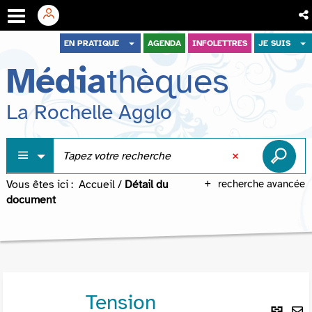
Aller
Aller
Aller
EN PRATIQUE
AGENDA
INFOLETTRES
JE SUIS
au
au
à
Média
thèques
menu
contenu
la
recherche
La Rochelle Agglo
Vous êtes ici :
Accueil
/
Détail du
recherche avancée
document
Tension
Lie