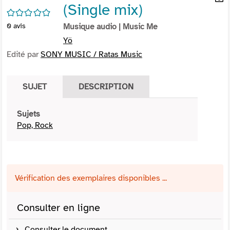
(Single mix)
per
En
/5
(Nou
par
0
avis
Musique audio
| Music Me
fenê
mai
Yö
Edité par
SONY MUSIC / Ratas Music
SUJET
DESCRIPTION
Sujets
Pop, Rock
Vérification des exemplaires disponibles ...
Consulter en ligne
Consulter le document