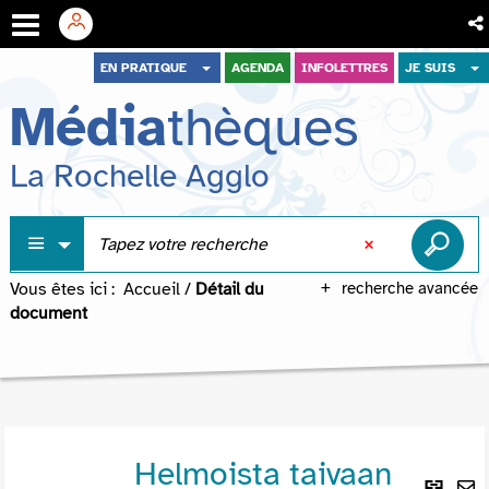
Aller
Aller
Aller
EN PRATIQUE
AGENDA
INFOLETTRES
JE SUIS
au
au
à
Média
thèques
menu
contenu
la
recherche
La Rochelle Agglo
Vous êtes ici :
Accueil
/
Détail du
recherche avancée
document
Helmoista taivaan
Lie