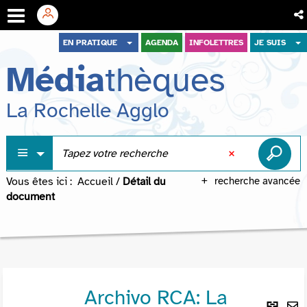
Aller
Aller
Aller
EN PRATIQUE
AGENDA
INFOLETTRES
JE SUIS
au
au
à
Média
thèques
menu
contenu
la
recherche
La Rochelle Agglo
Vous êtes ici :
Accueil
/
Détail du
recherche avancée
document
Archivo RCA: La
Lie