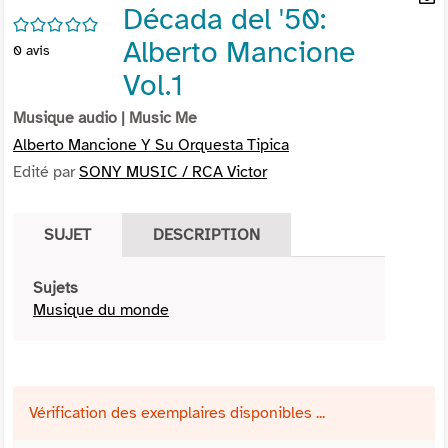
Década del '50:
per
En
/5
(Nou
par
Alberto Mancione
0
avis
fenê
mai
Vol.1
Musique audio
| Music Me
Alberto Mancione Y Su Orquesta Tipica
Edité par
SONY MUSIC / RCA Victor
SUJET
DESCRIPTION
Sujets
Musique du monde
Vérification des exemplaires disponibles ...