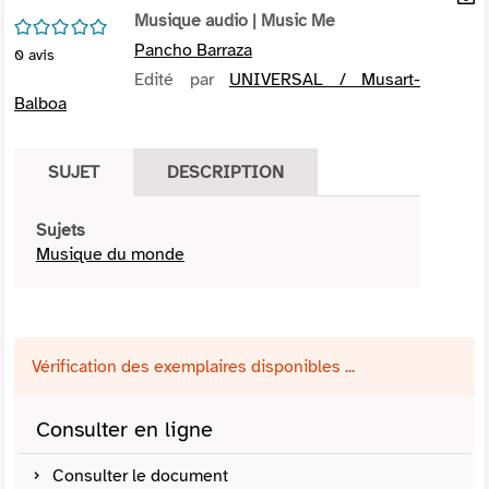
per
Musique audio
| Music Me
En
/5
(Nou
par
Pancho Barraza
0
avis
fenê
mai
Edité par
UNIVERSAL / Musart-
Balboa
SUJET
DESCRIPTION
Sujets
Musique du monde
Vérification des exemplaires disponibles ...
Consulter en ligne
Consulter le document