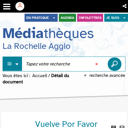
Aller
Aller
Aller
EN PRATIQUE
AGENDA
INFOLETTRES
JE SUIS
au
au
à
Média
thèques
menu
contenu
la
recherche
La Rochelle Agglo
Vous êtes ici :
Accueil
/
Détail du
recherche avancée
document
Vuelve Por Favor
Lie