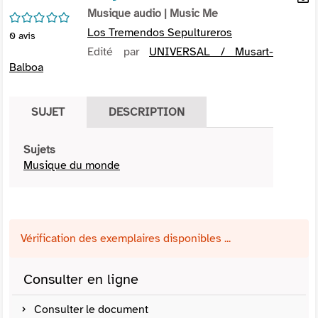
per
Musique audio
| Music Me
En
/5
(Nou
par
Los Tremendos Sepultureros
0
avis
fenê
mai
Edité par
UNIVERSAL / Musart-
Balboa
SUJET
DESCRIPTION
Sujets
Musique du monde
Vérification des exemplaires disponibles ...
Consulter en ligne
Consulter le document