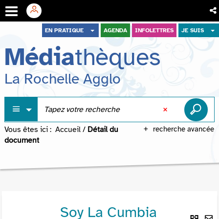
Aller
Aller
Aller
EN PRATIQUE
AGENDA
INFOLETTRES
JE SUIS
au
au
à
Média
thèques
menu
contenu
la
recherche
La Rochelle Agglo
Vous êtes ici :
Accueil
/
Détail du
recherche avancée
document
Soy La Cumbia
Lie