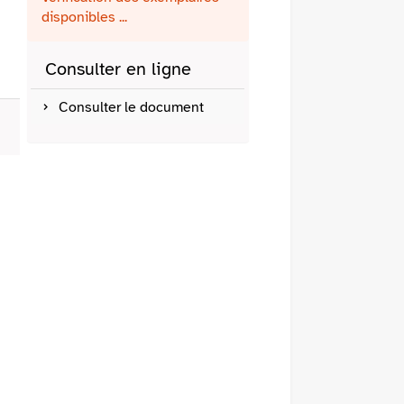
fenêtre)
mail
disponibles ...
Consulter en ligne
Consulter le document