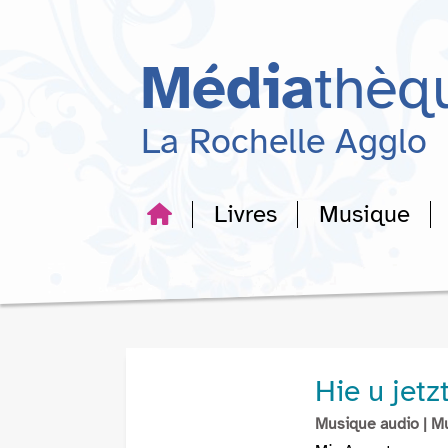
Aller
Aller
Aller
au
au
à
menu
contenu
la
Média
thèq
recherche
La Rochelle Agglo
Livres
Musique
Hie u jetz
Musique audio
| M