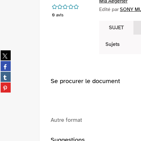
Mia Aegerter
/5
Edité par
SONY MUS
0
avis
SUJET
Sujets
Partager
sur
Partager
twitter
sur
(Nouvelle
Partager
facebook
Se procurer le document
fenêtre)
sur
(Nouvelle
Partager
tumblr
fenêtre)
sur
(Nouvelle
pinterest
fenêtre)
(Nouvelle
fenêtre)
Autre format
Suggestions