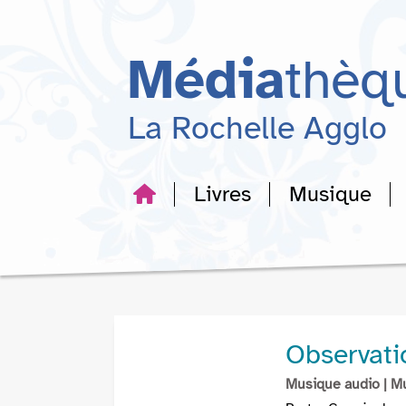
Aller
Aller
Aller
au
au
à
menu
contenu
la
Média
thèq
recherche
La Rochelle Agglo
Livres
Musique
Observati
Musique audio
| M