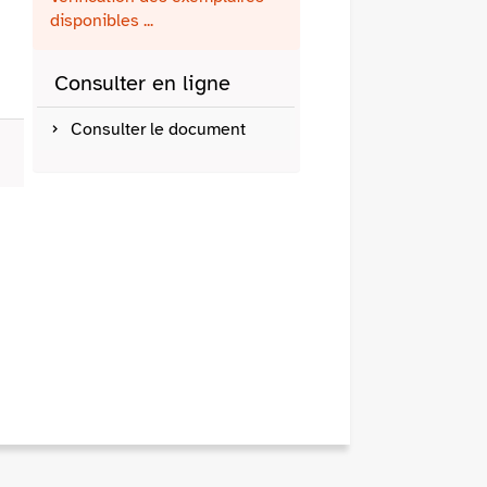
fenêtre)
mail
disponibles ...
Consulter en ligne
Consulter le document