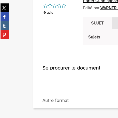
Porter Cunningha
/5
Partager
Edité par
WARNER /
sur
0
avis
Partager
twitter
sur
SUJET
(Nouvelle
Partager
facebook
fenêtre)
sur
(Nouvelle
Partager
tumblr
Sujets
fenêtre)
sur
(Nouvelle
pinterest
fenêtre)
(Nouvelle
fenêtre)
Se procurer le document
Autre format