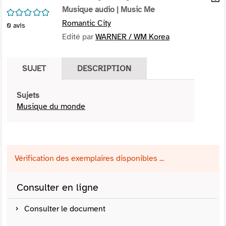
per
Musique audio
| Music Me
En
/5
(Nou
par
Romantic City
0
avis
fenê
mai
Edité par
WARNER / WM Korea
SUJET
DESCRIPTION
Sujets
Musique du monde
Vérification des exemplaires disponibles ...
Consulter en ligne
Consulter le document