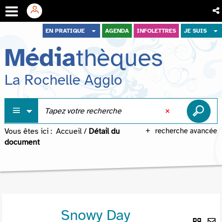
Aller
Aller
Aller
EN PRATIQUE
AGENDA
INFOLETTRES
JE SUIS
au
au
à
Média
thèques
menu
contenu
la
recherche
La Rochelle Agglo
Vous êtes ici :
Accueil
/
Détail du
recherche avancée
document
Snowy Day
Lie