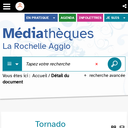
Aller
Aller
Aller
EN PRATIQUE
AGENDA
INFOLETTRES
JE SUIS
au
au
à
Média
thèques
menu
contenu
la
recherche
La Rochelle Agglo
Vous êtes ici :
Accueil
/
Détail du
recherche avancée
document
Tornado
Lie