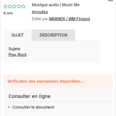
per
Musique audio
| Music Me
En
/5
(Nou
par
Annukka
0
avis
fenê
mai
Edité par
WARNER / WM Finland
SUJET
DESCRIPTION
Sujets
Pop, Rock
Vérification des exemplaires disponibles ...
Consulter en ligne
Consulter le document