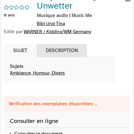
Unwetter
per
En
/5
(Nou
par
0
avis
Musique audio
| Music Me
fenê
mai
Bibi Und Tina
Edité par
WARNER / Kiddinx/WM Germany
SUJET
DESCRIPTION
Sujets
Ambiance, Humour, Divers
Vérification des exemplaires disponibles ...
Consulter en ligne
Consulter le document