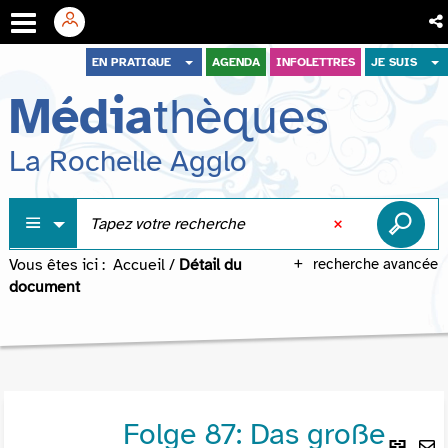
Aller
Aller
Aller
EN PRATIQUE
AGENDA
INFOLETTRES
JE SUIS
au
au
à
Média
thèques
menu
contenu
la
recherche
La Rochelle Agglo
Vous êtes ici :
Accueil
/
Détail du
recherche avancée
document
Folge 87: Das große
Lie