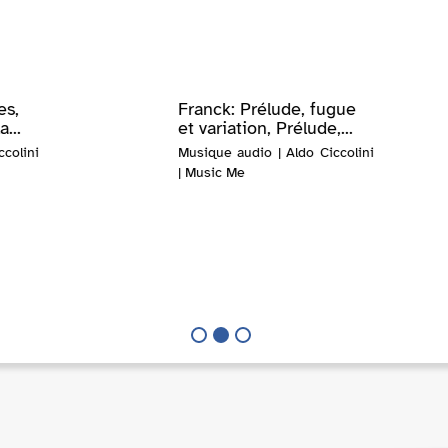
es,
Franck: Prélude, fugue
...
et variation, Prélude,...
colini
Musique audio | Aldo Ciccolini
| Music Me