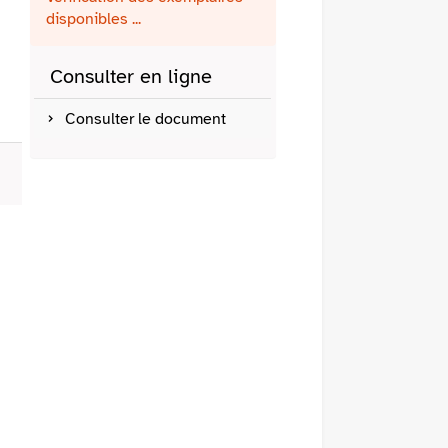
fenêtre)
mail
disponibles ...
Consulter en ligne
Consulter le document