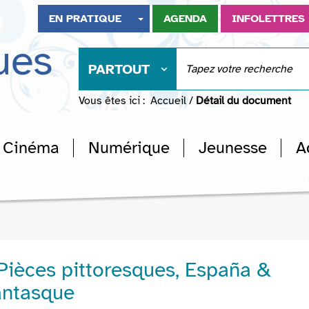
EN PRATIQUE
AGENDA
INFOLETTRES
ues
PARTOUT
Vous êtes ici :
Accueil
/
Détail du document
Cinéma
Numérique
Jeunesse
A
 Pièces pittoresques, España &
antasque