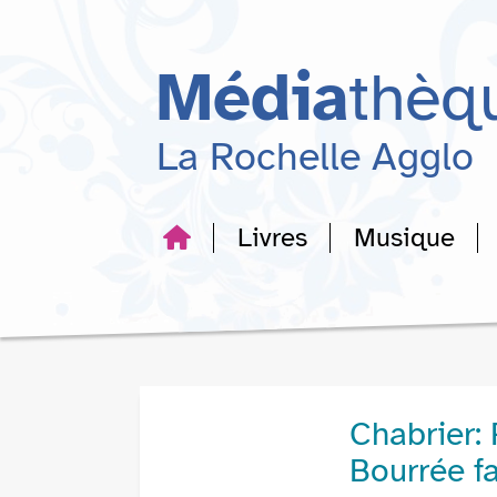
Aller
Aller
Aller
au
au
à
menu
contenu
la
Média
thèq
recherche
La Rochelle Agglo
Livres
Musique
Chabrier:
Bourrée f