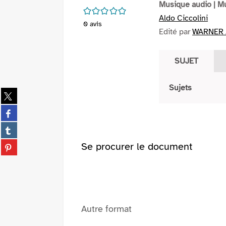
Musique audio
| M
/5
Aldo Ciccolini
0
avis
Edité par
WARNER /
SUJET
Sujets
Partager
sur
Partager
twitter
sur
(Nouvelle
Partager
facebook
fenêtre)
sur
(Nouvelle
Partager
Se procurer le document
tumblr
fenêtre)
sur
(Nouvelle
pinterest
fenêtre)
(Nouvelle
fenêtre)
Autre format