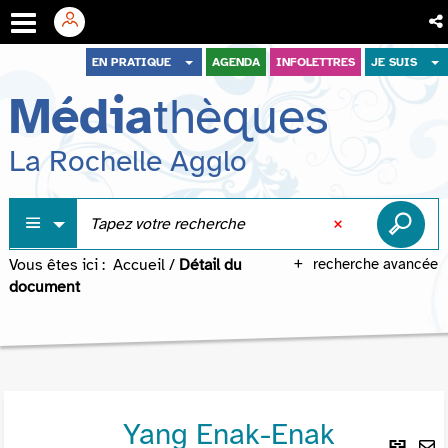
Aller
Aller
Aller
EN PRATIQUE
AGENDA
INFOLETTRES
JE SUIS
au
au
à
Média
thèques
menu
contenu
la
recherche
La Rochelle Agglo
Vous êtes ici :
Accueil
/
Détail du
recherche avancée
document
Yang Enak-Enak
Lie