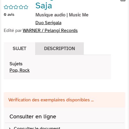
Saja
per
En
/5
(Nou
par
0
avis
Musique audio
| Music Me
fenê
mai
Duo Serigala
Edité par
WARNER / Pelangi Records
SUJET
DESCRIPTION
Sujets
Pop, Rock
Vérification des exemplaires disponibles ...
Consulter en ligne
Consulter le document