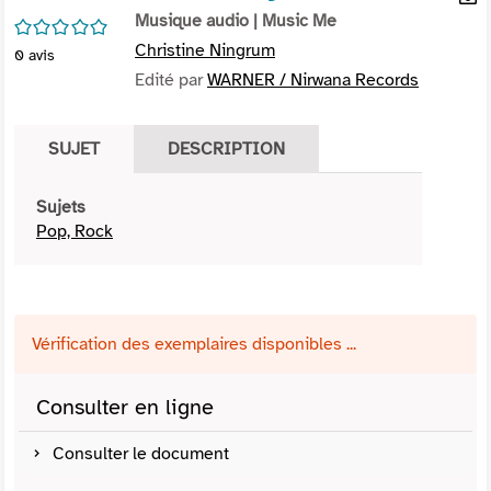
per
Musique audio
| Music Me
En
/5
(Nou
par
Christine Ningrum
0
avis
fenê
mai
Edité par
WARNER / Nirwana Records
SUJET
DESCRIPTION
Sujets
Pop, Rock
Vérification des exemplaires disponibles ...
Consulter en ligne
Consulter le document