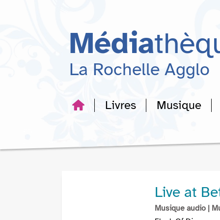
Aller
Aller
Aller
au
au
à
menu
contenu
la
Média
thèq
recherche
La Rochelle Agglo
Livres
Musique
Live at Bet
Musique audio
| M