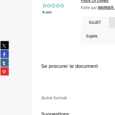
Flock Of Dimes
/5
Edité par
WARNER /
0
avis
SUJET
Sujets
Partager
sur
Partager
twitter
sur
(Nouvelle
Partager
facebook
Se procurer le document
fenêtre)
sur
(Nouvelle
Partager
tumblr
fenêtre)
sur
(Nouvelle
pinterest
fenêtre)
(Nouvelle
fenêtre)
Autre format
Suggestions