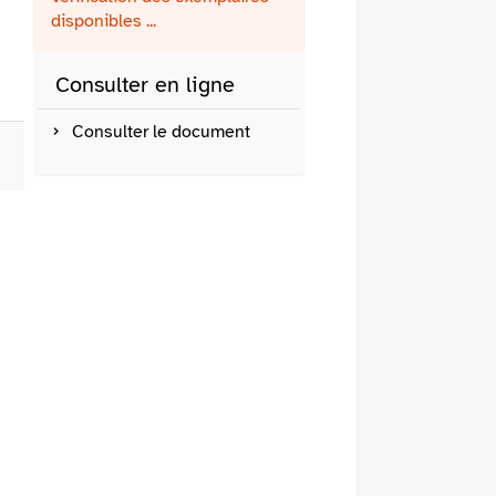
fenêtre)
mail
disponibles ...
Consulter en ligne
Consulter le document