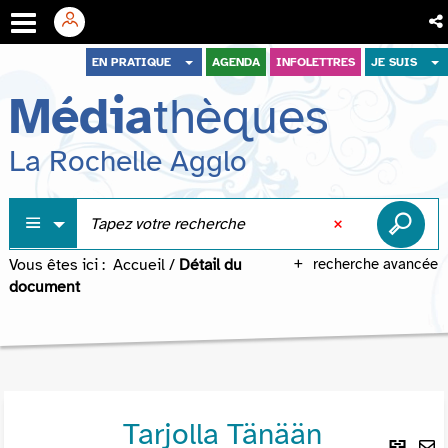
Aller
Aller
Aller
EN PRATIQUE
AGENDA
INFOLETTRES
JE SUIS
au
au
à
Média
thèques
menu
contenu
la
recherche
La Rochelle Agglo
Vous êtes ici :
Accueil
/
Détail du
recherche avancée
document
Tarjolla Tänään
Lie