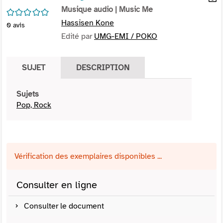
per
Musique audio
| Music Me
En
/5
(Nou
par
Hassisen Kone
0
avis
fenê
mai
Edité par
UMG-EMI / POKO
SUJET
DESCRIPTION
Sujets
Pop, Rock
Vérification des exemplaires disponibles ...
Consulter en ligne
Consulter le document