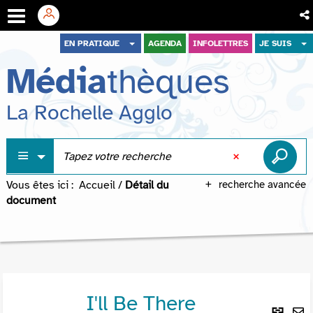
Aller
Aller
Aller
EN PRATIQUE
AGENDA
INFOLETTRES
JE SUIS
au
au
à
Média
thèques
menu
contenu
la
recherche
La Rochelle Agglo
Vous êtes ici :
Accueil
/
Détail du
recherche avancée
document
I'll Be There
Lie