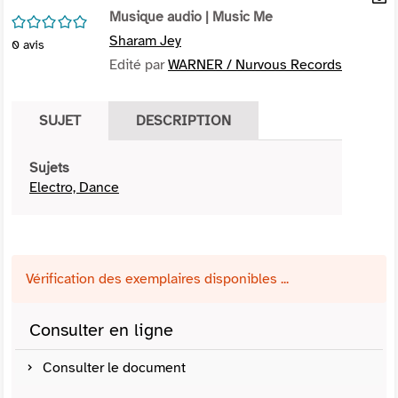
per
Musique audio
| Music Me
En
/5
(Nou
par
Sharam Jey
0
avis
fenê
mai
Edité par
WARNER / Nurvous Records
SUJET
DESCRIPTION
Sujets
Electro, Dance
Vérification des exemplaires disponibles ...
Consulter en ligne
Consulter le document