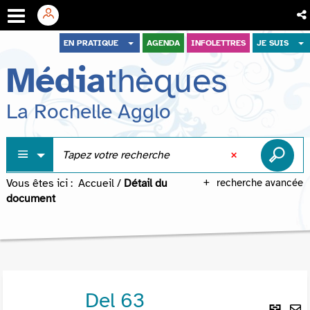
Aller
Aller
Aller
EN PRATIQUE
AGENDA
INFOLETTRES
JE SUIS
au
au
à
Média
thèques
menu
contenu
la
recherche
La Rochelle Agglo
Vous êtes ici :
Accueil
/
Détail du
recherche avancée
document
Del 63
Lie