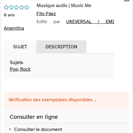
per
Musique audio
| Music Me
En
/5
(Nou
par
Fito Páez
0
avis
fenê
mai
Edité par
UNIVERSAL / EMI
Argentina
SUJET
DESCRIPTION
Sujets
Pop, Rock
Vérification des exemplaires disponibles ...
Consulter en ligne
Consulter le document