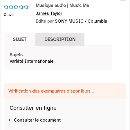
per
Musique audio
| Music Me
En
/5
(Nou
par
James Taylor
0
avis
fenê
mai
Edité par
SONY MUSIC / Columbia
SUJET
DESCRIPTION
Sujets
Variété Internationale
Vérification des exemplaires disponibles ...
Consulter en ligne
Consulter le document