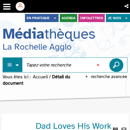
Aller
Aller
Aller
EN PRATIQUE
AGENDA
INFOLETTRES
JE SUIS
au
au
à
Média
thèques
menu
contenu
la
recherche
La Rochelle Agglo
Vous êtes ici :
Accueil
/
Détail du
recherche avancée
document
Dad Loves His Work
Lie