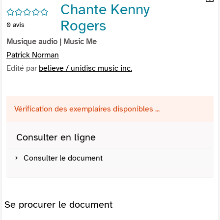
Chante Kenny
per
En
/5
(Nou
par
Rogers
0
avis
fenê
mai
Musique audio
| Music Me
Patrick Norman
Edité par
believe / unidisc music inc.
Vérification des exemplaires disponibles ...
Consulter en ligne
Consulter le document
Se procurer le document