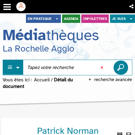
Aller
Aller
Aller
EN PRATIQUE
AGENDA
INFOLETTRES
JE SUIS
au
au
à
Média
thèques
menu
contenu
la
recherche
La Rochelle Agglo
Vous êtes ici :
Accueil
/
Détail du
recherche avancée
document
Patrick Norman
Lie