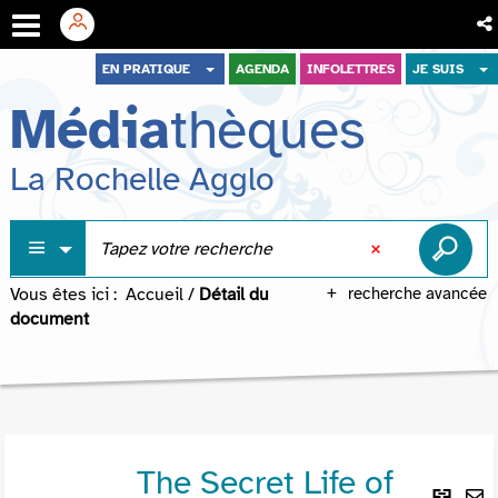
Aller
Aller
Aller
EN PRATIQUE
AGENDA
INFOLETTRES
JE SUIS
au
au
à
Média
thèques
menu
contenu
la
recherche
La Rochelle Agglo
Vous êtes ici :
Accueil
/
Détail du
recherche avancée
document
The Secret Life of
Lie