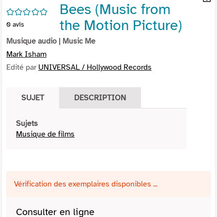
Bees (Music from
per
En
/5
(Nou
par
the Motion Picture)
0
avis
fenê
mai
Musique audio
| Music Me
Mark Isham
Edité par
UNIVERSAL / Hollywood Records
SUJET
DESCRIPTION
Sujets
Musique de films
Vérification des exemplaires disponibles ...
Consulter en ligne