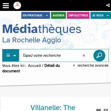
Aller
Aller
Aller
EN PRATIQUE
AGENDA
INFOLETTRES
JE SUIS
au
au
à
Média
thèques
menu
contenu
la
recherche
La Rochelle Agglo
Vous êtes ici :
Accueil
/
Détail du
recherche avancée
document
Villanelle: The
Lie