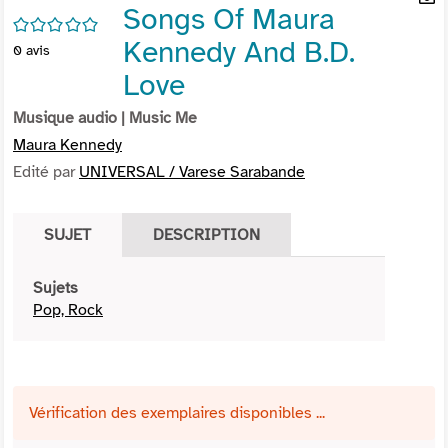
Songs Of Maura
per
En
/5
(Nou
par
Kennedy And B.D.
0
avis
fenê
mai
Love
Musique audio
| Music Me
Maura Kennedy
Edité par
UNIVERSAL / Varese Sarabande
SUJET
DESCRIPTION
Sujets
Pop, Rock
Vérification des exemplaires disponibles ...