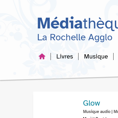
Aller
Aller
Aller
au
au
à
menu
contenu
la
Média
thèq
recherche
La Rochelle Agglo
Livres
Musique
Glow
Musique audio
| M