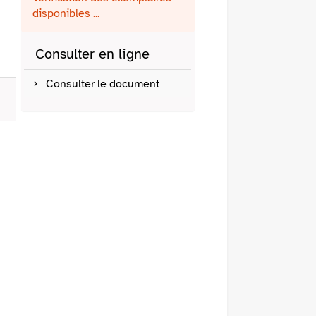
fenêtre)
mail
disponibles ...
Consulter en ligne
Consulter le document