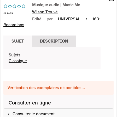
per
Musique audio
| Music Me
En
/5
(Nou
par
Wilson Trouvé
0
avis
fenê
mai
Edité par
UNIVERSAL / 1631
Recordings
SUJET
DESCRIPTION
Sujets
Classique
Vérification des exemplaires disponibles ...
Consulter en ligne
Consulter le document