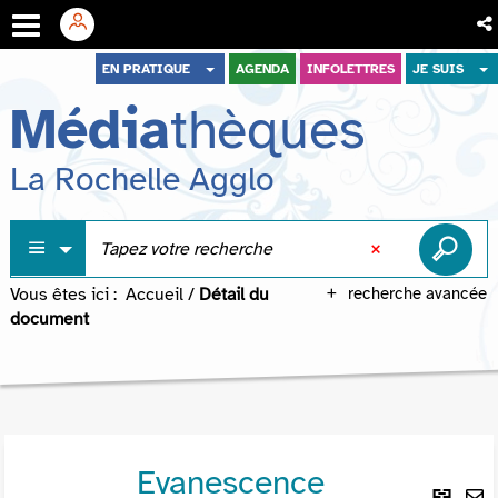
Aller
Aller
Aller
EN PRATIQUE
AGENDA
INFOLETTRES
JE SUIS
au
au
à
Média
thèques
menu
contenu
la
recherche
La Rochelle Agglo
Vous êtes ici :
Accueil
/
Détail du
recherche avancée
document
Evanescence
Lie