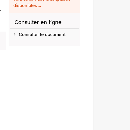
fenêtre)
mail
disponibles ...
e
Consulter en ligne
Consulter le document