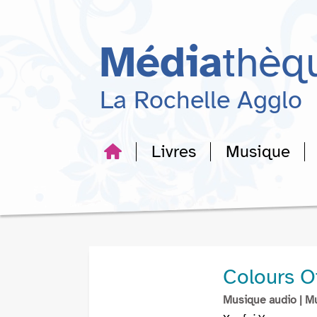
Aller
Aller
Aller
au
au
à
menu
contenu
la
Média
thèq
recherche
La Rochelle Agglo
Livres
Musique
Colours Of
Musique audio
| M