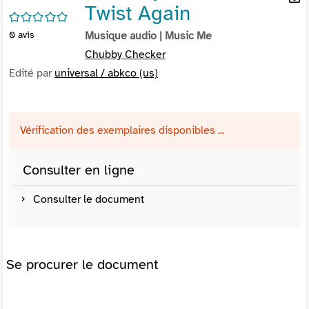
Twist Again
per
En
/5
(Nou
par
0
avis
Musique audio
| Music Me
fenê
mai
Chubby Checker
Edité par
universal / abkco (us)
Vérification des exemplaires disponibles ...
Consulter en ligne
Consulter le document
Se procurer le document