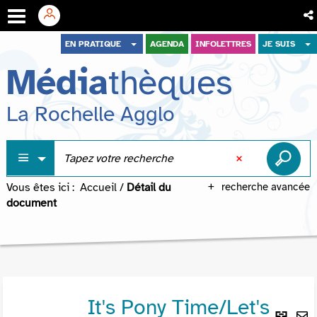
Aller
Aller
Aller
EN PRATIQUE
AGENDA
INFOLETTRES
JE SUIS
au
au
à
Média
thèques
menu
contenu
la
recherche
La Rochelle Agglo
Vous êtes ici :
Accueil
/
Détail du
recherche avancée
document
It's Pony Time/Let's
Lie