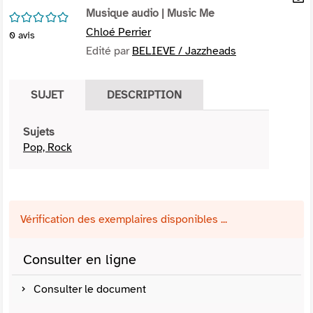
per
Musique audio
| Music Me
En
/5
(Nou
par
Chloé Perrier
0
avis
fenê
mai
Edité par
BELIEVE / Jazzheads
SUJET
DESCRIPTION
Sujets
Pop, Rock
Vérification des exemplaires disponibles ...
Consulter en ligne
Consulter le document