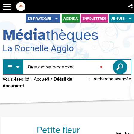
Aller
Aller
Aller
EN PRATIQUE
AGENDA
INFOLETTRES
JE SUIS
au
au
à
Média
thèques
menu
contenu
la
recherche
La Rochelle Agglo
Vous êtes ici :
Accueil
/
Détail du
recherche avancée
document
Petite fleur
Lie