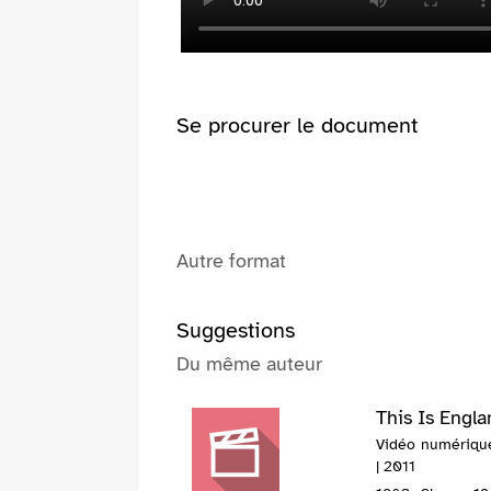
fenêtre)
Se procurer le document
Autre format
Suggestions
Du même auteur
This Is Engl
Vidéo numérique
| 2011