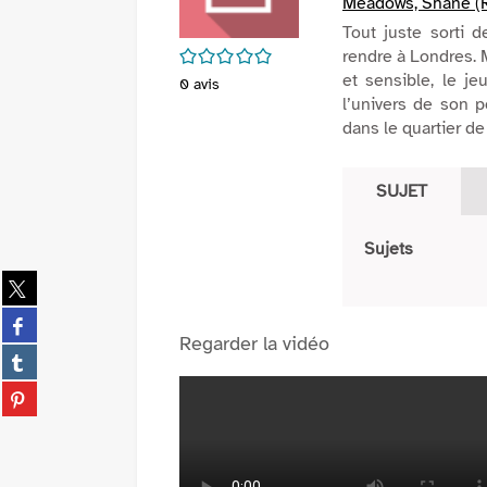
Meadows, Shane (R
Tout juste sorti 
/5
rendre à Londres. M
et sensible, le j
0
avis
l’univers de son 
dans le quartier d
SUJET
Sujets
Partager
sur
Partager
twitter
sur
Regarder la vidéo
(Nouvelle
Partager
facebook
fenêtre)
sur
(Nouvelle
Partager
tumblr
fenêtre)
sur
(Nouvelle
pinterest
fenêtre)
(Nouvelle