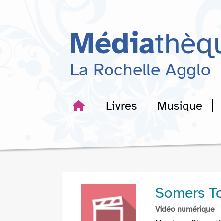
Aller
Aller
Aller
au
au
à
menu
contenu
la
Média
thèq
recherche
La Rochelle Agglo
Livres
Musique
Somers T
Vidéo numérique