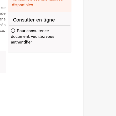
fenêtre)
mail
disponibles ...
 se
mide
ans
Consulter en ligne
més
ce.
Pour consulter ce
document, veuillez vous
authentifier