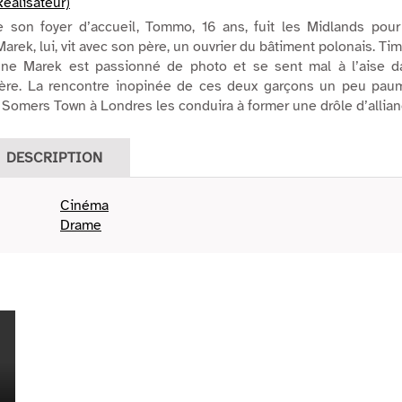
éalisateur)
de son foyer d’accueil, Tommo, 16 ans, fuit les Midlands pour
arek, lui, vit avec son père, un ouvrier du bâtiment polonais. Ti
eune Marek est passionné de photo et se sent mal à l’aise d
père. La rencontre inopinée de ces deux garçons un peu pau
e Somers Town à Londres les conduira à former une drôle d’allian
DESCRIPTION
Cinéma
Drame