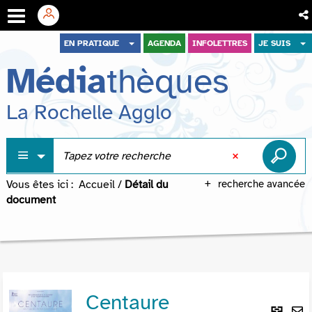
Aller
Aller
Aller
EN PRATIQUE
AGENDA
INFOLETTRES
JE SUIS
au
au
à
Média
thèques
menu
contenu
la
recherche
La Rochelle Agglo
Vous êtes ici :
Accueil
/
Détail du
recherche avancée
document
Centaure
Lie