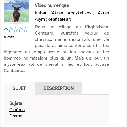
per
Vidéo numérique
En
(Nou
par
Kubat (Aktan Abdykalikov), Aktan
fenê
mai
Arym (Réalisateur)
Dans un village au Kirghizistan.
/5
Centaure, autrefois voleur de
0
avis
chevaux, mène désormais une vie
paisible et aime conter à son fils les
légendes du temps passé, où les chevaux et les
hommes ne faisaient plus qu’un. Mais un jour, un
mystérieux vol de cheval a lieu et tout accuse
Centaure…
SUJET
DESCRIPTION
Sujets
Cinéma
Drame