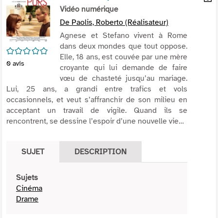
per
Vidéo numérique
En
(Nou
par
De Paolis, Roberto (Réalisateur)
fenê
mai
Agnese et Stefano vivent à Rome
dans deux mondes que tout oppose.
/5
Elle, 18 ans, est couvée par une mère
0
avis
croyante qui lui demande de faire
vœu de chasteté jusqu’au mariage.
Lui, 25 ans, a grandi entre trafics et vols
occasionnels, et veut s’affranchir de son milieu en
acceptant un travail de vigile. Quand ils se
rencontrent, se dessine l’espoir d’une nouvelle vie…
SUJET
DESCRIPTION
Sujets
Cinéma
Drame