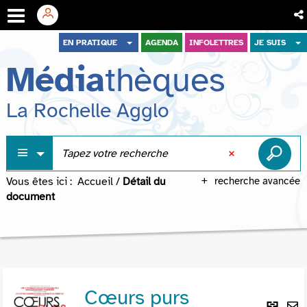
Aller
Aller
Aller
EN PRATIQUE
AGENDA
INFOLETTRES
JE SUIS
au
au
à
Média
thèques
menu
contenu
la
recherche
La Rochelle Agglo
Vous êtes ici :
Accueil
/
Détail du
recherche avancée
document
Cœurs purs
Lie