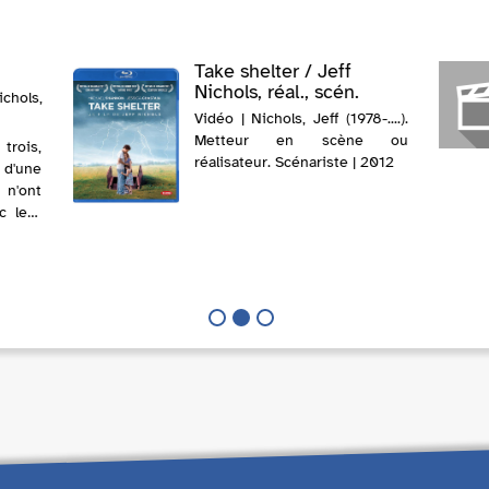
Take shelter / Jeff
Nichols, réal., scén.
chols,
Vidéo | Nichols, Jeff (1978-....).
Metteur en scène ou
 trois,
réalisateur. Scénariste | 2012
d'une
 n'ont
c leur
les a
emarié
. Mais
s ...