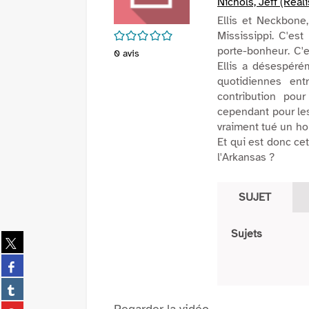
Nichols, Jeff (Réal
Ellis et Neckbone
/5
Mississippi. C'es
porte-bonheur. C'
0
avis
Ellis a désespéré
quotidiennes ent
contribution pour
cependant pour les
vraiment tué un ho
Et qui est donc cet
l'Arkansas ?
SUJET
Sujets
Partager
sur
Partager
twitter
sur
(Nouvelle
Partager
facebook
fenêtre)
sur
(Nouvelle
Partager