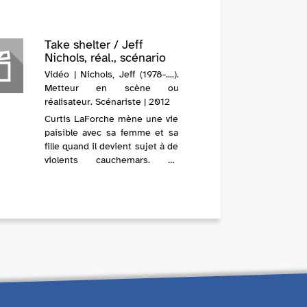
Take shelter / Jeff
Nichols, réal., scénario
Vidéo | Nichols, Jeff (1978-....).
Metteur en scène ou
réalisateur. Scénariste | 2012
Curtis LaForche mène une vie
paisible avec sa femme et sa
fille quand il devient sujet à de
violents cauchemars. La
menace d'une tornade
l'obsède. Des visions
apocalyptiques envahissent
peu à peu son esprit. Son
comportement inexp...