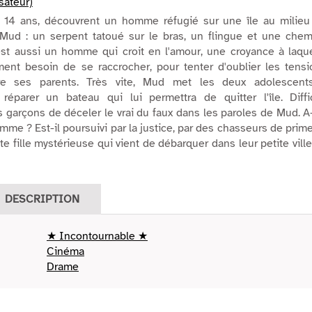
isateur)
, 14 ans, découvrent un homme réfugié sur une île au milieu
t Mud : un serpent tatoué sur le bras, un flingue et une chem
est aussi un homme qui croit en l'amour, une croyance à laque
ment besoin de se raccrocher, pour tenter d'oublier les tensi
re ses parents. Très vite, Mud met les deux adolescent
 réparer un bateau qui lui permettra de quitter l'île. Diffic
 garçons de déceler le vrai du faux dans les paroles de Mud. A-
mme ? Est-il poursuivi par la justice, par des chasseurs de prim
te fille mystérieuse qui vient de débarquer dans leur petite vill
DESCRIPTION
★ Incontournable ★
Cinéma
Drame