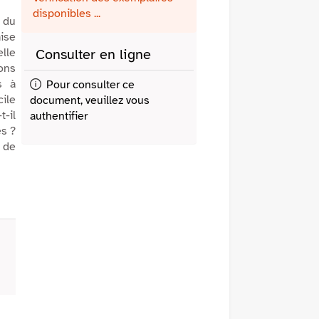
fenêtre)
mail
disponibles ...
 du
ise
lle
Consulter en ligne
ons
s à
Pour consulter ce
ile
document, veuillez vous
t-il
authentifier
es ?
e de