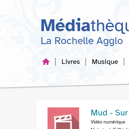
Aller
Aller
Aller
au
au
à
menu
contenu
la
Média
thèq
recherche
La Rochelle Agglo
Livres
Musique
Mud - Sur 
Vidéo numérique