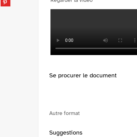
Regarder la vidéo
tumblr
fenêtre)
sur
(Nouvelle
pinterest
fenêtre)
(Nouvelle
fenêtre)
Se procurer le document
Autre format
Suggestions