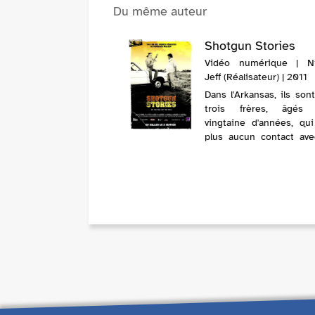
Du même auteur
Shotgun Stories
Vidéo numérique | Ni
Jeff (Réalisateur) | 2011
Dans l'Arkansas, ils sont
trois frères, âgés 
vingtaine d'années, qui
plus aucun contact ave
père depuis qu'il 
abandonnés. Il s'est r
et a eu d'autres enfants
quand il meurt, les conflit