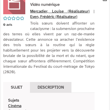
per
Vidéo numérique
En
(Nou
par
Mercadier, Louise (Réalisateur)
|
fenê
mai
Even, Frédéric (Réalisateur)
/5
Trois sœurs doivent affronter un
0
avis
cataclysme : la submersion prochaine
des terres où elles vivent par un raz-de-marée
dévastateur. Cette annonce va arracher l’existence
des trois sœurs à la routine qui la règle
habituellement pour les projeter vers la découverte
brutale de la possibilité de la mort et du néant, que
chaque sœur affrontera différemment. Compétition
internationale du Festival du court-métrage de Tokyo
(2020).
SUJET
DESCRIPTION
Sujets
Cinéma