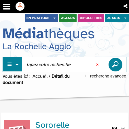
Aller
Aller
Aller
EN PRATIQUE
AGENDA
INFOLETTRES
JE SUIS
au
au
à
Média
thèques
menu
contenu
la
recherche
La Rochelle Agglo
Vous êtes ici :
Accueil
/
Détail du
recherche avancée
document
Sororelle
Lie