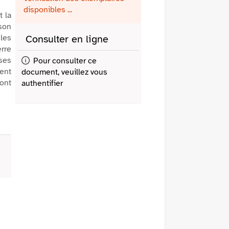
fenêtre)
mail
disponibles ...
t la
 son
les
Consulter en ligne
erre
 ses
Pour consulter ce
ient
document, veuillez vous
ont
authentifier