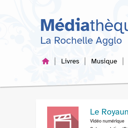
Aller
Aller
Aller
au
au
à
menu
contenu
la
Média
thèq
recherche
La Rochelle Agglo
Livres
Musique
Le Royau
Vidéo numérique