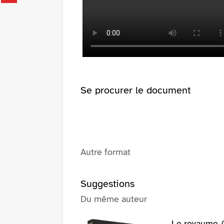
fenêtre)
sur
(Nouvelle
pinterest
fenêtre)
(Nouvelle
fenêtre)
Se procurer le document
Autre format
Suggestions
Du même auteur
Le royaume / 