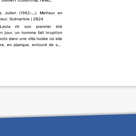
, Julien (1982-....). Metteur en
teur. Scénariste | 2024
 Lesia vit son premier été
Un jour, un homme fait irruption
moto dans une villa isolée où elle
re, en planque, entouré de ses
re éclate dans le milieu et l'...