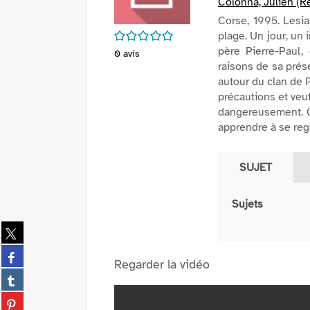
Colonna, Julien (Ré
Corse, 1995. Lesia
/5
plage. Un jour, un 
père Pierre-Paul
0
avis
raisons de sa prése
autour du clan de P
précautions et veut 
dangereusement. C
apprendre à se rega
SUJET
Sujets
Partager
sur
Partager
twitter
Regarder la vidéo
sur
(Nouvelle
Partager
facebook
fenêtre)
sur
(Nouvelle
Partager
tumblr