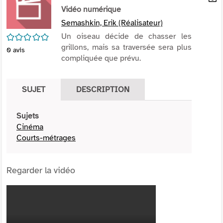
per
Vidéo numérique
En
(Nou
par
Semashkin, Erik (Réalisateur)
fenê
mai
/5
Un oiseau décide de chasser les
grillons, mais sa traversée sera plus
0
avis
compliquée que prévu.
SUJET
DESCRIPTION
Sujets
Cinéma
Courts-métrages
Regarder la vidéo