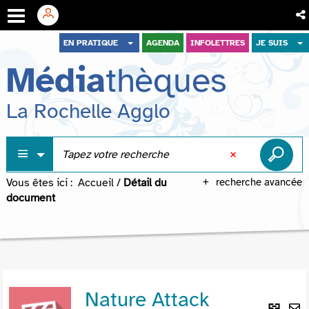
Aller
Aller
Aller
EN PRATIQUE
AGENDA
INFOLETTRES
JE SUIS
au
au
à
Média
thèques
menu
contenu
la
recherche
La Rochelle Agglo
Vous êtes ici :
Accueil
/
Détail du
recherche avancée
document
Nature Attack
Lie