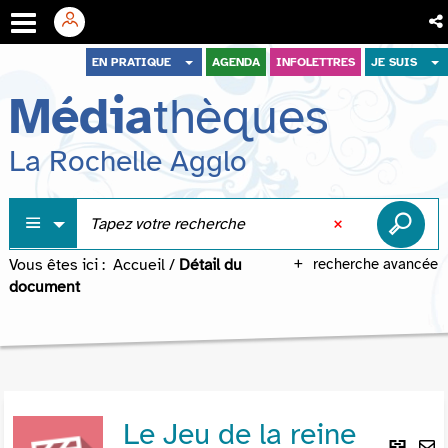
Aller
Aller
Aller
EN PRATIQUE
AGENDA
INFOLETTRES
JE SUIS
au
au
à
Média
thèques
menu
contenu
la
recherche
La Rochelle Agglo
Vous êtes ici :
Accueil
/
Détail du
recherche avancée
document
Le Jeu de la reine
Lie