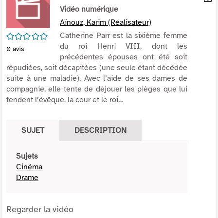
per
Vidéo numérique
En
(Nou
par
Aïnouz, Karim (Réalisateur)
fenê
mai
/5
Catherine Parr est la sixième femme
du roi Henri VIII, dont les
0
avis
précédentes épouses ont été soit
répudiées, soit décapitées (une seule étant décédée
suite à une maladie). Avec l’aide de ses dames de
compagnie, elle tente de déjouer les pièges que lui
tendent l’évêque, la cour et le roi…
SUJET
DESCRIPTION
Sujets
Cinéma
Drame
Regarder la vidéo