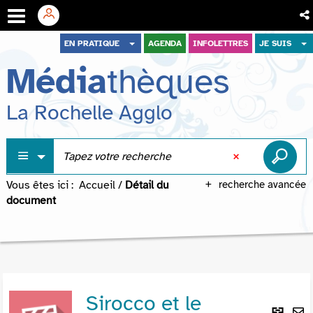
Aller
Aller
Aller
EN PRATIQUE
AGENDA
INFOLETTRES
JE SUIS
au
au
à
Média
thèques
menu
contenu
la
recherche
La Rochelle Agglo
Vous êtes ici :
Accueil
/
Détail du
recherche avancée
document
Sirocco et le
Lie