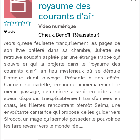
royaume des
per
En
(Nou
par
courants d'air
fenê
mai
/5
Vidéo numérique
0
avis
Chieux, Benoît (Réalisateur)
Alors qu'elle feuillette tranquillement les pages de
son livre préféré dans sa chambre, Juliette se
retrouve soudain aspirée par une étrange trappe qui
s'ouvre et qui la projette dans le "royaume des
courants d'air", un lieu mystérieux où se déroule
l'intrigue dudit ouvrage. Présente à ses côtés,
Carmen, sa cadette, emprunte immédiatement le
même passage, déterminée à venir en aide à sa
soeur disparue. Inexplicablement transformées en
chats, les fillettes rencontrent bientôt Selma, une
envoûtante cantatrice qui propose de les guider vers
Sirocco, un mage qui semble posséder le pouvoir de
les faire revenir vers le monde réel...