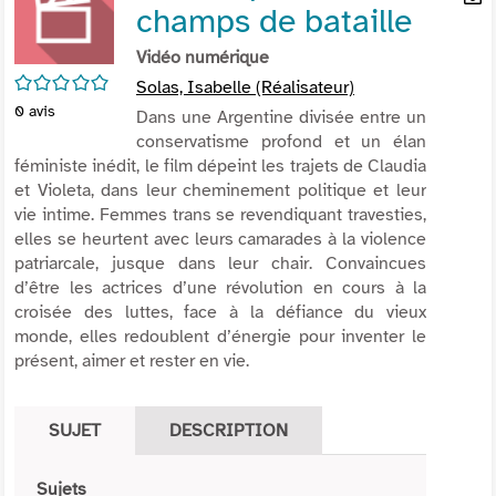
champs de bataille
per
En
(Nou
par
Vidéo numérique
fenê
mai
/5
Solas, Isabelle (Réalisateur)
0
avis
Dans une Argentine divisée entre un
conservatisme profond et un élan
féministe inédit, le film dépeint les trajets de Claudia
et Violeta, dans leur cheminement politique et leur
vie intime. Femmes trans se revendiquant travesties,
elles se heurtent avec leurs camarades à la violence
patriarcale, jusque dans leur chair. Convaincues
d’être les actrices d’une révolution en cours à la
croisée des luttes, face à la défiance du vieux
monde, elles redoublent d’énergie pour inventer le
présent, aimer et rester en vie.
SUJET
DESCRIPTION
Sujets