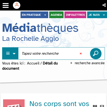
Aller
Aller
Aller
EN PRATIQUE
AGENDA
INFOLETTRES
JE SUIS
au
au
à
Média
thèques
menu
contenu
la
recherche
La Rochelle Agglo
Vous êtes ici :
Accueil
/
Détail du
recherche avancée
document
Nos corps sont vos
Lie