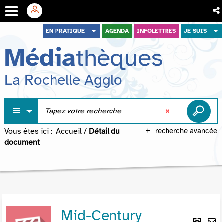
Aller
Aller
Aller
EN PRATIQUE
AGENDA
INFOLETTRES
JE SUIS
au
au
à
Média
thèques
menu
contenu
la
recherche
La Rochelle Agglo
Vous êtes ici :
Accueil
/
Détail du
recherche avancée
document
Mid-Century
Lie