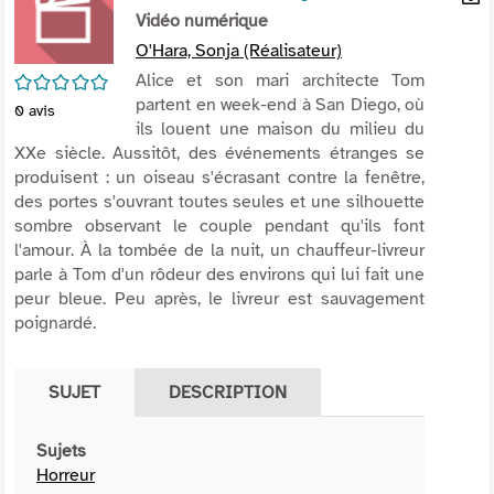
per
Vidéo numérique
En
(Nou
par
O'Hara, Sonja (Réalisateur)
fenê
mai
/5
Alice et son mari architecte Tom
partent en week-end à San Diego, où
0
avis
ils louent une maison du milieu du
XXe siècle. Aussitôt, des événements étranges se
produisent : un oiseau s'écrasant contre la fenêtre,
des portes s'ouvrant toutes seules et une silhouette
sombre observant le couple pendant qu'ils font
l'amour. À la tombée de la nuit, un chauffeur-livreur
parle à Tom d'un rôdeur des environs qui lui fait une
peur bleue. Peu après, le livreur est sauvagement
poignardé.
SUJET
DESCRIPTION
Sujets
Horreur