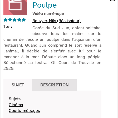
Poulpe
per
En
(Nou
par
Vidéo numérique
fenê
mai
5/5
Bouvyer, Nils (Réalisateur)
1
avis
Corée du Sud. Jun, enfant solitaire,
observe tous les matins sur le
chemin de l’école un poulpe dans l’aquarium d’un
restaurant. Quand Jun comprend le sort réservé à
l’animal, il décide de s’enfuir avec lui pour le
ramener à la mer. Débute alors un long périple.
Sélectionné au festival Off-Court de Trouville en
2020.
SUJET
DESCRIPTION
Sujets
Cinéma
Courts-métrages