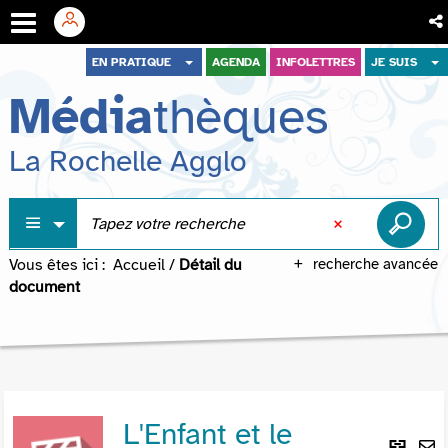
Aller
Aller
Aller
EN PRATIQUE
AGENDA
INFOLETTRES
JE SUIS
au
au
à
Média
thèques
menu
contenu
la
recherche
La Rochelle Agglo
Vous êtes ici :
Accueil
/
Détail du
recherche avancée
document
L'Enfant et le
Lie