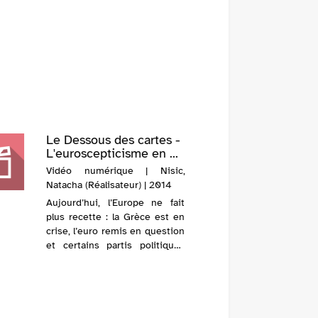
Le Dessous des cartes -
L'euroscepticisme en ...
Vidéo numérique | Nisic,
Natacha (Réalisateur) | 2014
Aujourd’hui, l’Europe ne fait
plus recette : la Grèce est en
crise, l’euro remis en question
et certains partis politiques
dans différents pays prônent
ouvertement une sortie de
l’Union. Pourtant, l'UE jouit
d’une bonne image...