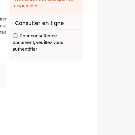
fenêtre)
mail
disponibles ...
irer
Consulter en ligne
 est
rtes
Pour consulter ce
document, veuillez vous
authentifier