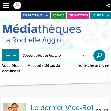
Aller
Aller
Aller
EN PRATIQUE
AGENDA
INFOLETTRES
JE SUIS
au
au
à
Média
thèques
menu
contenu
la
recherche
La Rochelle Agglo
Vous êtes ici :
Accueil
/
Détail du
recherche avancée
document
Le dernier Vice-Roi
Lie