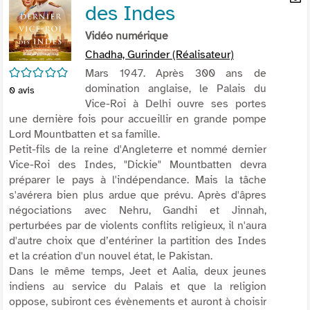
des Indes
per
En
(Nou
par
Vidéo numérique
fenê
mai
Chadha, Gurinder (Réalisateur)
/5
Mars 1947. Après 300 ans de
domination anglaise, le Palais du
0
avis
Vice-Roi à Delhi ouvre ses portes
une dernière fois pour accueillir en grande pompe
Lord Mountbatten et sa famille.
Petit-fils de la reine d'Angleterre et nommé dernier
Vice-Roi des Indes, "Dickie" Mountbatten devra
préparer le pays à l'indépendance. Mais la tâche
s'avérera bien plus ardue que prévu. Après d'âpres
négociations avec Nehru, Gandhi et Jinnah,
perturbées par de violents conflits religieux, il n'aura
d'autre choix que d’entériner la partition des Indes
et la création d'un nouvel état, le Pakistan.
Dans le même temps, Jeet et Aalia, deux jeunes
indiens au service du Palais et que la religion
oppose, subiront ces évènements et auront à choisir