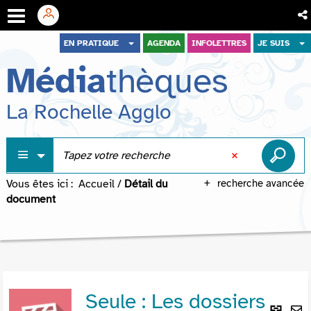
Aller
Aller
Aller
EN PRATIQUE
AGENDA
INFOLETTRES
JE SUIS
au
au
à
Média
thèques
menu
contenu
la
recherche
La Rochelle Agglo
Vous êtes ici :
Accueil
/
Détail du
recherche avancée
document
Seule : Les dossiers
Lie