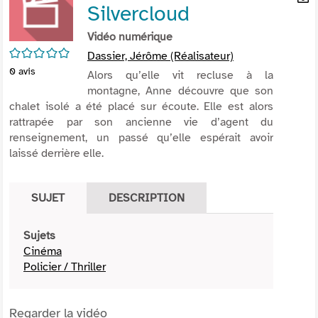
Silvercloud
per
En
(Nou
par
Vidéo numérique
fenê
mai
/5
Dassier, Jérôme (Réalisateur)
0
avis
Alors qu’elle vit recluse à la
montagne, Anne découvre que son
chalet isolé a été placé sur écoute. Elle est alors
rattrapée par son ancienne vie d’agent du
renseignement, un passé qu’elle espérait avoir
laissé derrière elle.
SUJET
DESCRIPTION
Sujets
Cinéma
Policier / Thriller
Regarder la vidéo