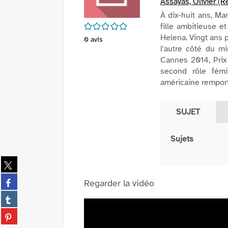
Assayas, Olivier (R
À dix-huit ans, Ma
/5
fille ambitieuse 
Helena. Vingt ans p
0
avis
l'autre côté du mir
Cannes 2014, Prix 
second rôle fémi
américaine remport
SUJET
Sujets
Partager
sur
Partager
Regarder la vidéo
twitter
sur
(Nouvelle
Partager
facebook
fenêtre)
sur
(Nouvelle
Partager
tumblr
fenêtre)
sur