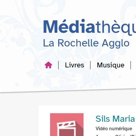
Aller
Aller
Aller
au
au
à
menu
contenu
la
Média
thèq
recherche
La Rochelle Agglo
Livres
Musique
Sils Maria
Vidéo numérique