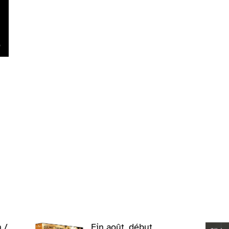
 /
Fin août, début