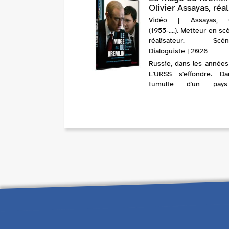
Olivier Assayas, réal.,
Vidéo | Assayas, Ol
(1955-....). Metteur en s
réalisateur. Scénar
Dialoguiste | 2026
Russie, dans les années
L'URSS s'effondre. D
tumulte d'un pay
reconstruction, un 
homme à l'intelli
redoutable, Vadim Ba
trace sa voie. D'abord a
puis producteur de 
réalité, il devient le...