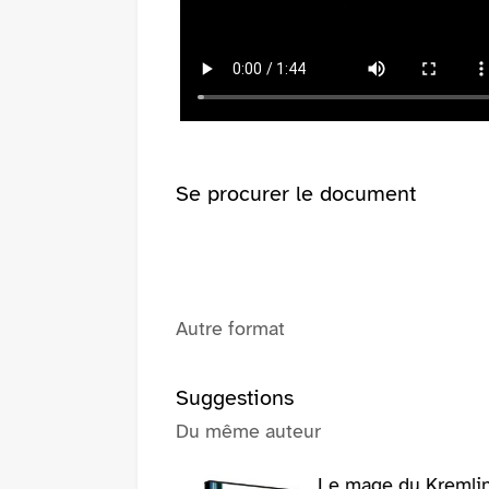
(Nouvelle
pinterest
fenêtre)
(Nouvelle
fenêtre)
Se procurer le document
Autre format
Suggestions
Du même auteur
Le mage du Kremlin