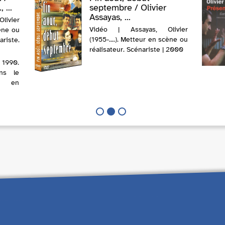
 ...
septembre / Olivier
Assayas, ...
ivier
Vidéo | Assayas, Olivier
cène ou
(1955-....). Metteur en scène ou
iste.
réalisateur. Scénariste | 2000
 1990.
ans le
s en
jeune
gence
ranov,
rtiste
télé-