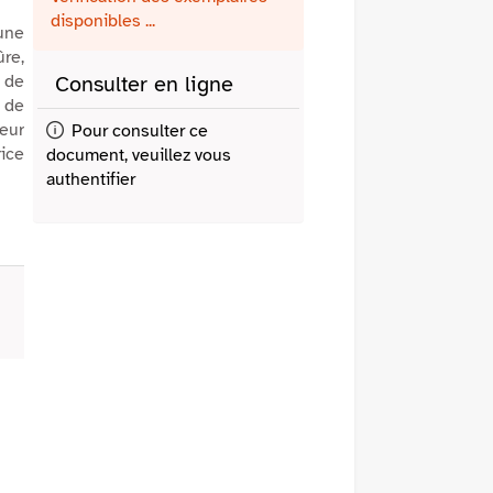
fenêtre)
mail
disponibles ...
eune
re,
s de
Consulter en ligne
l de
leur
Pour consulter ce
ice
document, veuillez vous
authentifier