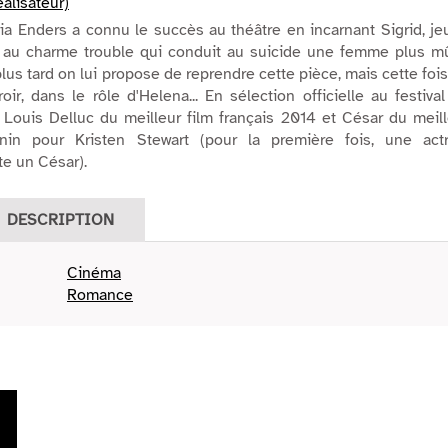
éalisateur)
ria Enders a connu le succès au théâtre en incarnant Sigrid, j
et au charme trouble qui conduit au suicide une femme plus mû
lus tard on lui propose de reprendre cette pièce, mais cette foi
oir, dans le rôle d'Helena... En sélection officielle au festiva
Louis Delluc du meilleur film français 2014 et César du meil
nin pour Kristen Stewart (pour la première fois, une actr
e un César).
DESCRIPTION
Cinéma
Romance