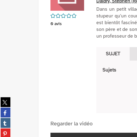
Daldry, Stephen (R
Dans un petit vill
/5
stupeur qu'un cou
est bientôt fasciné
0
avis
son père et de son
un professeur de ba
SUJET
Sujets
Partager
sur
Partager
twitter
sur
(Nouvelle
Partager
Regarder la vidéo
facebook
fenêtre)
sur
(Nouvelle
Partager
tumblr