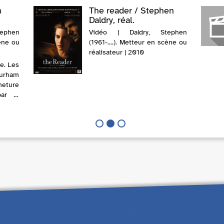
n
The reader / Stephen
Daldry, réal.
ephen
Vidéo | Daldry, Stephen
cène ou
(1961-....). Metteur en scène ou
réalisateur | 2010
re. Les
Durham
meture
ar le
garet
fils et
que la
t...