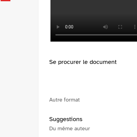
fenêtre)
sur
(Nouvelle
pinterest
fenêtre)
(Nouvelle
fenêtre)
Se procurer le document
Autre format
Suggestions
Du même auteur