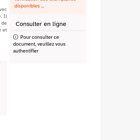
fenêtre)
mail
disponibles ...
avec
 Il
d de
Consulter en ligne
e et
Pour consulter ce
document, veuillez vous
authentifier