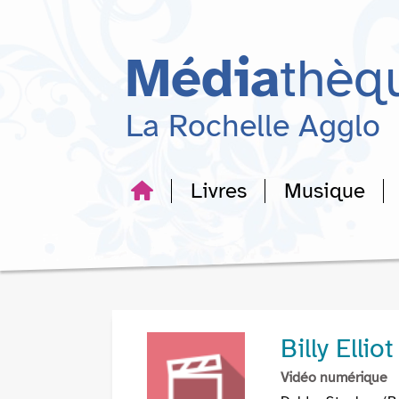
Aller
Aller
Aller
au
au
à
menu
contenu
la
Média
thèq
recherche
La Rochelle Agglo
Livres
Musique
Billy Elliot
Vidéo numérique