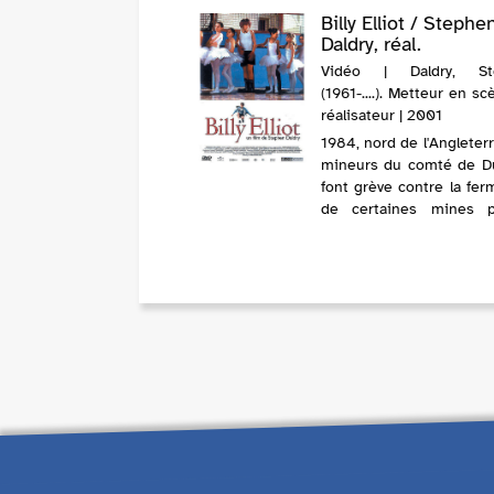
Billy Elliot / Stephe
Daldry, réal.
Vidéo | Daldry, St
(1961-....). Metteur en s
réalisateur | 2001
1984, nord de l'Angleter
mineurs du comté de 
font grève contre la fer
de certaines mines p
Premier Ministre Mar
Thatcher. Billy Elliot, 
frère de mineurs, prati
boxe après l'école comme 