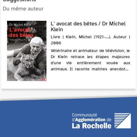
Du même auteur
L' avocat des bêtes / Dr Michel
Klein
Livre | Klein, Michel (1921-....). Auteur |
2006
Vétérinaire et animateur de télévision, le
Dr Klein retrace les étapes majeures
d'une vie entièrement vouée aux
animaux. Il raconte maintes anecdotes
avec des animaux de zoo et de cirque,
sauvages ou domestiques. Fort de son
expér...