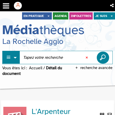
Aller
Aller
Aller
EN PRATIQUE
AGENDA
INFOLETTRES
JE SUIS
au
au
à
Média
thèques
menu
contenu
la
recherche
La Rochelle Agglo
Vous êtes ici :
Accueil
/
Détail du
recherche avancée
document
L'Arpenteur
Lie