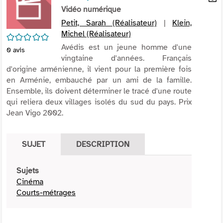
per
Vidéo numérique
En
(Nou
par
Petit, Sarah (Réalisateur)
|
Klein,
fenê
mai
Michel (Réalisateur)
/5
Avédis est un jeune homme d'une
0
avis
vingtaine d'années. Français
d'origine arménienne, il vient pour la première fois
en Arménie, embauché par un ami de la famille.
Ensemble, ils doivent déterminer le tracé d'une route
qui reliera deux villages isolés du sud du pays. Prix
Jean Vigo 2002.
SUJET
DESCRIPTION
Sujets
Cinéma
Courts-métrages