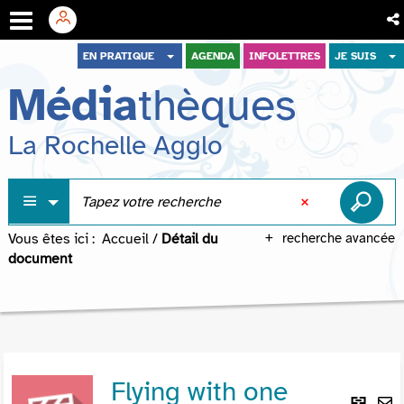
Aller
Aller
Aller
EN PRATIQUE
AGENDA
INFOLETTRES
JE SUIS
au
au
à
Média
thèques
menu
contenu
la
recherche
La Rochelle Agglo
Vous êtes ici :
Accueil
/
Détail du
recherche avancée
document
Flying with one
Lie