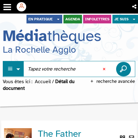
Aller
Aller
Aller
EN PRATIQUE
AGENDA
INFOLETTRES
JE SUIS
au
au
à
Média
thèques
menu
contenu
la
recherche
La Rochelle Agglo
Vous êtes ici :
Accueil
/
Détail du
recherche avancée
document
The Father
Lie