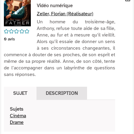
per
Vidéo numérique
En
(Nou
par
Zeller, Florian (Réalisateur)
fenê
mai
Un homme du troisième-âge,
Anthony, refuse toute aide de sa fille,
/5
Anne, au fur et à mesure qu'il vieillit.
0
avis
Alors qu'il essaie de donner un sens
à ses circonstances changeantes, il
commence à douter de ses proches, de son esprit et
même de sa propre réalité. Anne, de son côté, tente
de l’accompagner dans un labyrinthe de questions
sans réponses.
SUJET
DESCRIPTION
Sujets
Cinéma
Drame