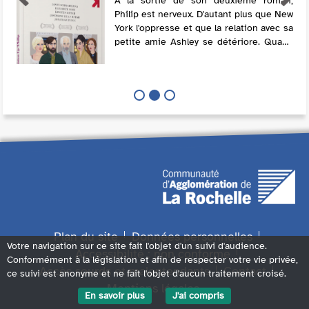
A la sortie de son deuxième roman,
Philip est nerveux. D'autant plus que New
York l'oppresse et que la relation avec sa
petite amie Ashley se détériore. Quand
Ike Zimmerman, son idole, l'invite dans
sa maison de vacances, Philip t...
Plan du site
Données personnelles
Votre navigation sur ce site fait l'objet d'un suivi d'audience.
Accessibilité : non conforme
Conformément à la législation et afin de respecter votre vie privée,
Accès sourds et malentendants
Contact
ce suivi est anonyme et ne fait l'objet d'aucun traitement croisé.
Mentions légales
En savoir plus
J'ai compris