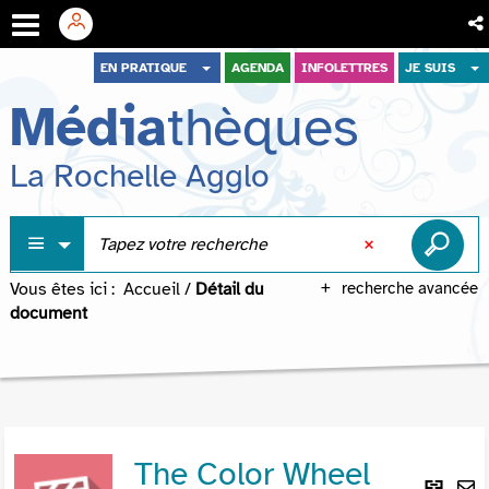
Aller
Aller
Aller
EN PRATIQUE
AGENDA
INFOLETTRES
JE SUIS
au
au
à
Média
thèques
menu
contenu
la
recherche
La Rochelle Agglo
Vous êtes ici :
Accueil
/
Détail du
recherche avancée
document
The Color Wheel
Lie