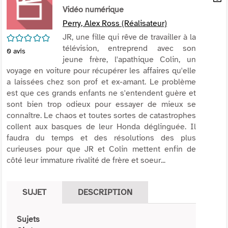
per
Vidéo numérique
En
(Nou
par
Perry, Alex Ross (Réalisateur)
fenê
mai
/5
JR, une fille qui rêve de travailler à la
télévision, entreprend avec son
0
avis
jeune frère, l'apathique Colin, un
voyage en voiture pour récupérer les affaires qu'elle
a laissées chez son prof et ex-amant. Le problème
est que ces grands enfants ne s'entendent guère et
sont bien trop odieux pour essayer de mieux se
connaître. Le chaos et toutes sortes de catastrophes
collent aux basques de leur Honda déglinguée. Il
faudra du temps et des résolutions des plus
curieuses pour que JR et Colin mettent enfin de
côté leur immature rivalité de frère et soeur...
SUJET
DESCRIPTION
Sujets